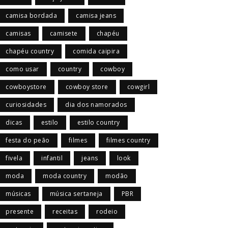
camisa bordada
camisa jeans
camisas
camisete
chapéu
chapéu country
comida caipira
como usar
country
cowboy
cowboystore
cowboy store
cowgirl
curiosidades
dia dos namorados
dicas
estilo
estilo country
festa do peão
filmes
filmes country
fivela
infantil
jeans
look
moda
moda country
modão
músicas
música sertaneja
PBR
presente
receitas
rodeio