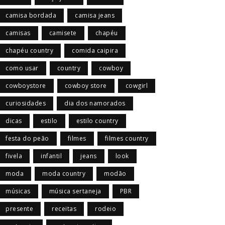
camisa bordada
camisa jeans
camisas
camisete
chapéu
chapéu country
comida caipira
como usar
country
cowboy
cowboystore
cowboy store
cowgirl
curiosidades
dia dos namorados
dicas
estilo
estilo country
festa do peão
filmes
filmes country
fivela
infantil
jeans
look
moda
moda country
modão
músicas
música sertaneja
PBR
presente
receitas
rodeio