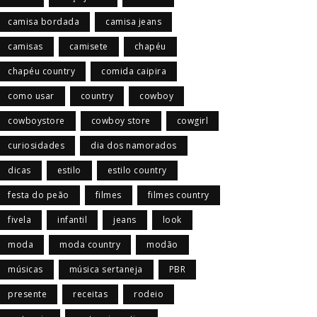
camisa bordada
camisa jeans
camisas
camisete
chapéu
chapéu country
comida caipira
como usar
country
cowboy
cowboystore
cowboy store
cowgirl
curiosidades
dia dos namorados
dicas
estilo
estilo country
festa do peão
filmes
filmes country
fivela
infantil
jeans
look
moda
moda country
modão
músicas
música sertaneja
PBR
presente
receitas
rodeio