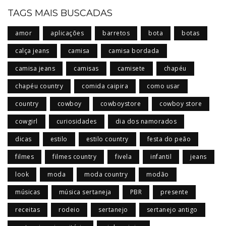
TAGS MAIS BUSCADAS
amor
aplicações
barretos
bota
botas
calça jeans
camisa
camisa bordada
camisa jeans
camisas
camisete
chapéu
chapéu country
comida caipira
como usar
country
cowboy
cowboystore
cowboy store
cowgirl
curiosidades
dia dos namorados
dicas
estilo
estilo country
festa do peão
filmes
filmes country
fivela
infantil
jeans
look
moda
moda country
modão
músicas
música sertaneja
PBR
presente
receitas
rodeio
sertanejo
sertanejo antigo