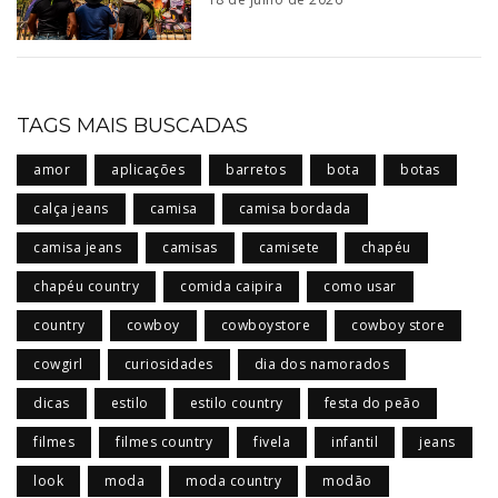
TAGS MAIS BUSCADAS
amor
aplicações
barretos
bota
botas
calça jeans
camisa
camisa bordada
camisa jeans
camisas
camisete
chapéu
chapéu country
comida caipira
como usar
country
cowboy
cowboystore
cowboy store
cowgirl
curiosidades
dia dos namorados
dicas
estilo
estilo country
festa do peão
filmes
filmes country
fivela
infantil
jeans
look
moda
moda country
modão