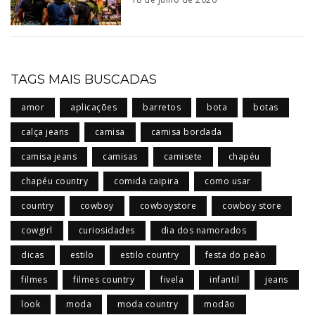
TAGS MAIS BUSCADAS
amor
aplicações
barretos
bota
botas
calça jeans
camisa
camisa bordada
camisa jeans
camisas
camisete
chapéu
chapéu country
comida caipira
como usar
country
cowboy
cowboystore
cowboy store
cowgirl
curiosidades
dia dos namorados
dicas
estilo
estilo country
festa do peão
filmes
filmes country
fivela
infantil
jeans
look
moda
moda country
modão