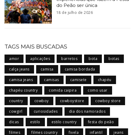
do Peão ser única
18 de julho de 2026
TAGS MAIS BUSCADAS
amor
aplicações
barretos
bota
botas
calça jeans
camisa
camisa bordada
camisa jeans
camisas
camisete
chapéu
chapéu country
comida caipira
como usar
country
cowboy
cowboystore
cowboy store
cowgirl
curiosidades
dia dos namorados
dicas
estilo
estilo country
festa do peão
filmes
filmes country
fivela
infantil
jeans