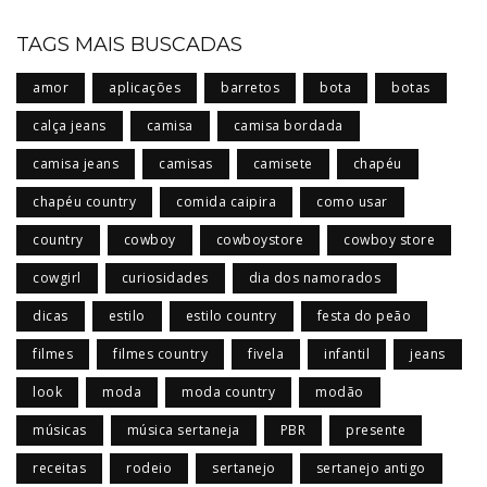
TAGS MAIS BUSCADAS
amor
aplicações
barretos
bota
botas
calça jeans
camisa
camisa bordada
camisa jeans
camisas
camisete
chapéu
chapéu country
comida caipira
como usar
country
cowboy
cowboystore
cowboy store
cowgirl
curiosidades
dia dos namorados
dicas
estilo
estilo country
festa do peão
filmes
filmes country
fivela
infantil
jeans
look
moda
moda country
modão
músicas
música sertaneja
PBR
presente
receitas
rodeio
sertanejo
sertanejo antigo