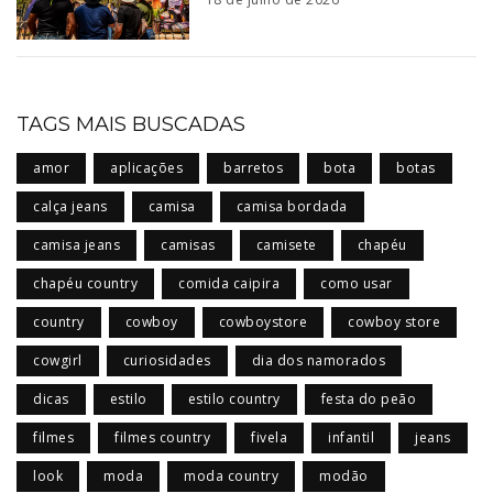
TAGS MAIS BUSCADAS
amor
aplicações
barretos
bota
botas
calça jeans
camisa
camisa bordada
camisa jeans
camisas
camisete
chapéu
chapéu country
comida caipira
como usar
country
cowboy
cowboystore
cowboy store
cowgirl
curiosidades
dia dos namorados
dicas
estilo
estilo country
festa do peão
filmes
filmes country
fivela
infantil
jeans
look
moda
moda country
modão