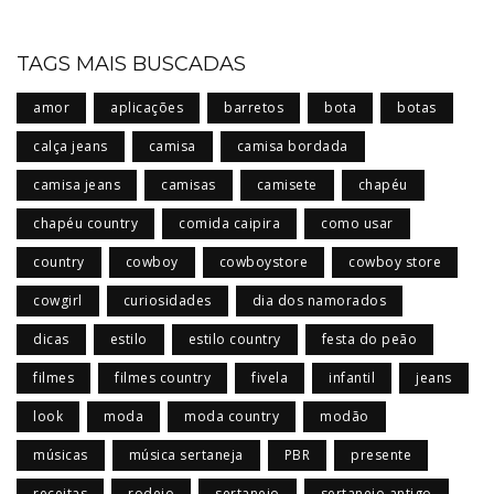
TAGS MAIS BUSCADAS
amor
aplicações
barretos
bota
botas
calça jeans
camisa
camisa bordada
camisa jeans
camisas
camisete
chapéu
chapéu country
comida caipira
como usar
country
cowboy
cowboystore
cowboy store
cowgirl
curiosidades
dia dos namorados
dicas
estilo
estilo country
festa do peão
filmes
filmes country
fivela
infantil
jeans
look
moda
moda country
modão
músicas
música sertaneja
PBR
presente
receitas
rodeio
sertanejo
sertanejo antigo