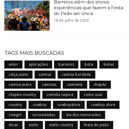
Barretos além dos shows:
experiências que fazem a Festa
do Peão ser única
18 de julho de 2026
TAGS MAIS BUSCADAS
amor
aplicações
barretos
bota
botas
calça jeans
camisa
camisa bordada
camisa jeans
camisas
camisete
chapéu
chapéu country
comida caipira
como usar
country
cowboy
cowboystore
cowboy store
cowgirl
curiosidades
dia dos namorados
dicas
estilo
estilo country
festa do peão