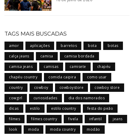
TAGS MAIS BUSCADAS
amor
aplicações
barretos
bota
botas
calça jeans
camisa
camisa bordada
camisa jeans
camisas
camisete
chapéu
chapéu country
comida caipira
como usar
country
cowboy
cowboystore
cowboy store
cowgirl
curiosidades
dia dos namorados
dicas
estilo
estilo country
festa do peão
filmes
filmes country
fivela
infantil
jeans
look
moda
moda country
modão