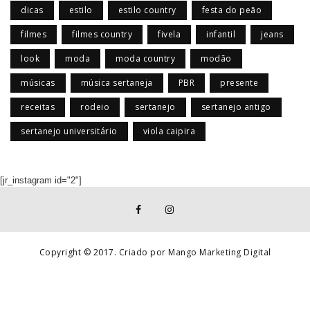
dicas
estilo
estilo country
festa do peão
filmes
filmes country
fivela
infantil
jeans
look
moda
moda country
modão
músicas
música sertaneja
PBR
presente
receitas
rodeio
sertanejo
sertanejo antigo
sertanejo universitário
viola caipira
[jr_instagram id="2"]
Copyright © 2017. Criado por Mango Marketing Digital