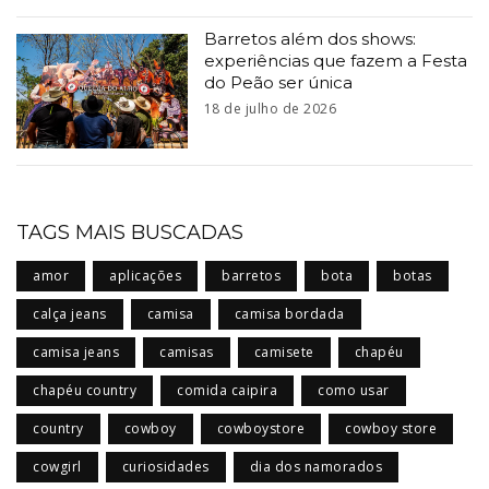
Barretos além dos shows:
experiências que fazem a Festa
do Peão ser única
18 de julho de 2026
TAGS MAIS BUSCADAS
amor
aplicações
barretos
bota
botas
calça jeans
camisa
camisa bordada
camisa jeans
camisas
camisete
chapéu
chapéu country
comida caipira
como usar
country
cowboy
cowboystore
cowboy store
cowgirl
curiosidades
dia dos namorados