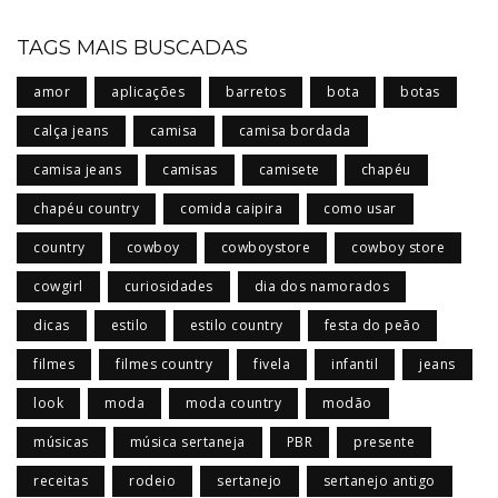
TAGS MAIS BUSCADAS
amor
aplicações
barretos
bota
botas
calça jeans
camisa
camisa bordada
camisa jeans
camisas
camisete
chapéu
chapéu country
comida caipira
como usar
country
cowboy
cowboystore
cowboy store
cowgirl
curiosidades
dia dos namorados
dicas
estilo
estilo country
festa do peão
filmes
filmes country
fivela
infantil
jeans
look
moda
moda country
modão
músicas
música sertaneja
PBR
presente
receitas
rodeio
sertanejo
sertanejo antigo